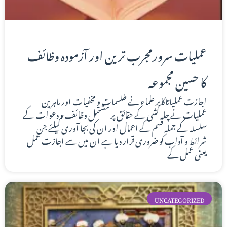
عملیات سرورمجرب ترین اور آزمودہ وظائف
کا حسین مجموعه
اجازت عملیاتاکابر علماء نے طلسمات و مخفیات اور ماہرین
عملیات نے چلہ کشی کے حقائق پر مشتمل وظائف و دعوات کے
سلسلہ کے جملہ قسم کے اعمال اور ان کی بجا آوری کیلئے جن
شرائط و آداب کو ضروری قرار دیا ہے ان میں سے اجازت عمل
یعنی عمل کے
UNCATEGORIZED