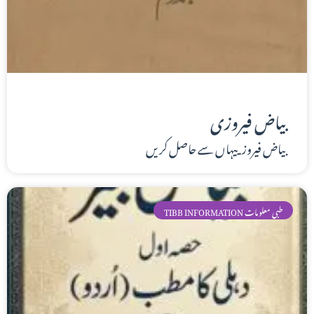
بیاض فیروزی
بیاض فیروزییہاں سے حاصل کریں
TIBB INFORMATION طبی معلومات