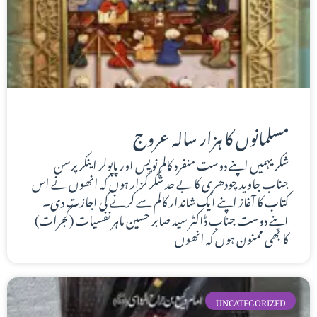
مسلمانوں کا ہزار سالہ عروج
شکریہمیں اپنے دوست منفرد کالم نویس اور پاپولر اینکر پرسن
جناب جاوید چودھری کا بے حد شکر گزار ہوں کہ انھوں نے اس
کتاب کا آغاز اپنے ایک شاندار کالم سے کرنے کی اجازت دی۔
اپنے دوست جناب ڈاکٹر سید صابر حسین ماہر نفسیات (گجرات)
کا بھی ممنون ہوں کہ انھوں
UNCATEGORIZED