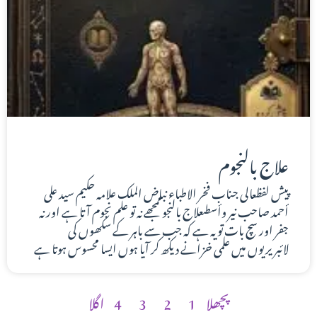
علاج بالنجوم
پیش لفظعالی جناب فخر الاطباء نباض الملک علامہ حکیم سيد على
أحمد صاحب نير وأسطىعلاج بالنجوممجھے نہ تو علم نجوم آتا ہے اور نہ
جفر اور سچ بات تو یہ ہے کہ جب سے باہر کے سکھوں کی
لائبریریوں میں علمی خزانے دیکھ کر آیا ہوں ایسا محسوس ہوتا ہے
پچھلا
1
2
3
4
اگلا