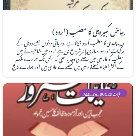
بياض كبيردہلی کا مطلب (اردو)
دیباچهدہلی کا مطلب اُردو میںچکا ہے اور باقی دونوں حصے دوہل کے
مرکبات اور دواسازی ) نہ شروع ہی سے اردو میں شائعہوئے میں
مطلب کو فارسی میں رکھنے کی وجہ یہ تھی کہ ابھی تک ہمارے ملک
کے اکثر اطباء نسخےفارسی میں لکھنے کے عادی ہیں اور ہمارے کالج
AMLIYAT BOOKS عملیات