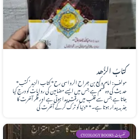
کتابُ الزُّھد
*مولف : امام وکیع بن جراح الرواسی رح* کتاب الزہد ‘ کتب
حدیث کی وہ قسم ہے جس میں ایسے مضامین کی روایات کو درج کیا
جاتا ہے جس سے قلب میں رقت پیدا ہوتی ہے اور فکر آخرت کا
جذبہ بیدار ہوتا ہے۔* *دنیا کو ترک کرکے آخرت کی
CYCOLOGY BOOKS نفسیات