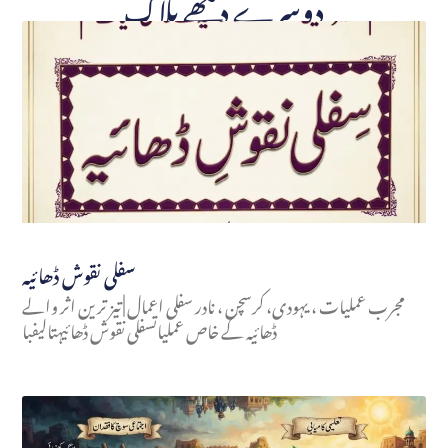
دوسرے دیکھے بلاگ
سفلی نقوش ڈھائیہ
مجرب عملیات ، یہودی، کرسچن ، نادر سفلی اعمال | تیز ترین اثر والے
ڈھائیہ کے خاص عملیاتسفلی نقوش ڈھائیہتالیفبا