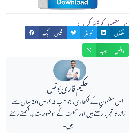
:اس مضمون کو شیئر کریں
لنکڈن
ٹویٹر
فیس بک
واٹس ایپ
حکیم قاری یونس
اس مضمون کے لکھاری، جو طبِ قدیم میں 20 سال سے
زائد کا تجربہ رکھتے ہیں اور صحت کے موضوعات پر لکھتے رہتے
ہیں۔