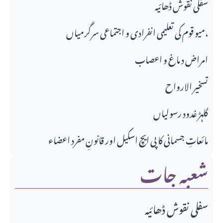
سفلی نقوش ڈھائیہ
میو قوم کی تعلیمی انفرادی و اجتماعی سرگرمیاں،
امراض د ماغ و اعصاب
تسخير الارواح
گلہڑ غدود رسولیاں
مائعاتِ جسمانی کا پی ایچ اسکیل اور قانونِ مفرد اعضاء
شعبہ جات
سفلی نقوش ڈھائیہ