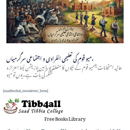
میو قوم کی تعلیمی انفرادی و اجتماعی سرگرمیاں،
حالیہ امتحانات میںمیو قوم کے بچوں کا متعلقہ بورڈ مین پوزیشن لینا اعزاز و
تشکر کی بات ہے۔یوں تو میو
[saadherbal_newsletter_form]
Free Books Library
Contact Us
Terms of Use
Advertise with Us