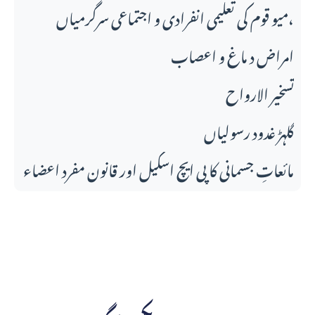
میو قوم کی تعلیمی انفرادی و اجتماعی سرگرمیاں،
امراض د ماغ و اعصاب
تسخير الارواح
گلہڑ غدود رسولیاں
مائعاتِ جسمانی کا پی ایچ اسکیل اور قانونِ مفرد اعضاء