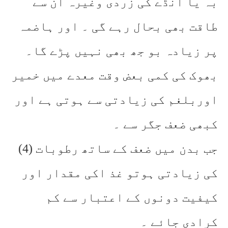
بہ یا انڈے کی زردی وغیرہ ان سے
طاقت بھی بحال رہے گی ۔ اور ہاضمہ
پر زیادہ بو جھ بھی نہیں پڑے گا۔
بھوک کی کمی بعض وقت معدے میں خمیر
اوربلغم کی زیادتی سے ہوتی ہے اور
کبھی ضعف جگر سے ۔
(4) جب بدن میں ضعف کے ساتھ رطوبات
کی زیادتی ہوتو غذ اکی مقدار اور
کیفیت دونوں کے اعتبار سے کم
کرادی جائے ۔