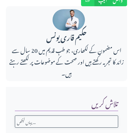
حکیم قاری یونس
اس مضمون کے لکھاری، جو طبِ قدیم میں 20 سال سے
زائد کا تجربہ رکھتے ہیں اور صحت کے موضوعات پر لکھتے رہتے
ہیں۔
تلاش کریں