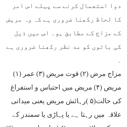
دوا استعمال کرنے سے پہلے اس امر
کا لحاظ رکھنا ضروری ہے کہ وہ مریض
کے مزاج کے مطابق ہو۔ اس میں ذیل
کی باتوں کو مد نظر رکھنا ضروری ہے
۔
(۱) مزاج مرض (۲) قوت مریض (۳) عمر
مریض (۴) مریض میں احتباس و استفراغ
کی حالت(۵ )رہائش مریض یعنی میدانی
علاقہ میں رہتا ہے یا پہاڑی یا سمندر کے