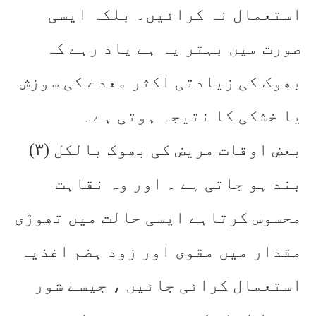
استعمال نہ کرائیں۔ بلکہ ایسی
صورت میں بہتر یہ ہے یاد رہے کہ
بھوک کی زیادتی اکثر معدے کی سوزش
یا خشکی کا نتیجہ ہوتی ہے۔
(۳) بعض اوقات مریض کی بھوک بالکل
بند ہو جاتی ہے ۔ اور وہ نقاہت
محسوس کرتاہے ایسی حالت میں تھوڑی
مقدار میں مقوی اور زود ہضم اغذیہ
استعمال کرائی جائیں ، جیسے شور