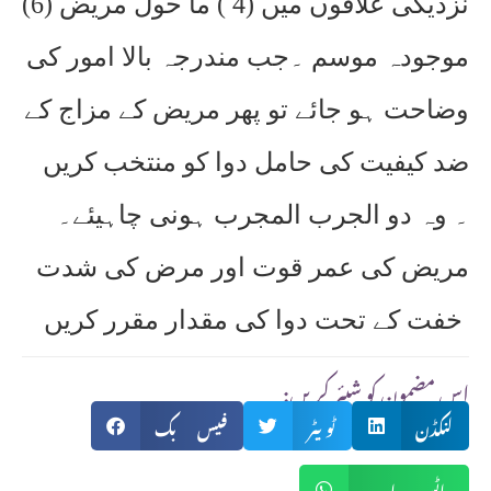
نزدیکی علاقوں میں (4 ) ما حول مریض (6)
موجودہ موسم ۔جب مندرجہ بالا امور کی
وضاحت ہو جائے تو پھر مریض کے مزاج کے
ضد کیفیت کی حامل دوا کو منتخب کریں
۔ وہ دو الجرب المجرب ہونی چاہیئے۔
مریض کی عمر قوت اور مرض کی شدت
خفت کے تحت دوا کی مقدار مقرر کریں
:اس مضمون کو شیئر کریں
لنکڈن
ٹویٹر
فیس بک
واٹس ایپ