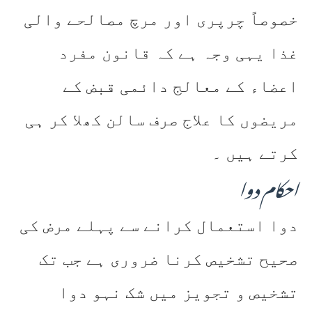
خصوصاً چرپری اور مرچ مصالحے والی
غذا یہی وجہ ہے کہ قانون مفرد
اعضاء کے معالج دائمی قبض کے
مریضوں کا علاج صرف سالن کھلا کر ہی
کرتے ہیں ۔
احکام دوا
دوا استعمال کرانے سے پہلے مرض کی
صحیح تشخیص کرنا ضروری ہے جب تک
تشخیص و تجویز میں شک نہو دوا