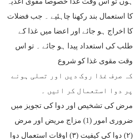
ہوں تو اس وقت غذا خصوصاً مقوی اغذیہ
کا استعمال بند رکھنا چاہئیے ۔ جب فضلات
کا اخراج ہو جائے اور اعضا میں غذا کے
طلب کی استعداد پیدا ہو جائے ۔ تو اس
وقت مقوی غذا کو شروع
کہ صرف غذا روک دیں اور تسلی ہونے
پر دوا استعمال کر ائیں ۔
مرض کی تشخیص اور دوا کی تجویز میں
ضروری امور (1) مزاج مریض اور مرض
(۲) دوا کی کیفیت (۳) اوقات استعمال دوا