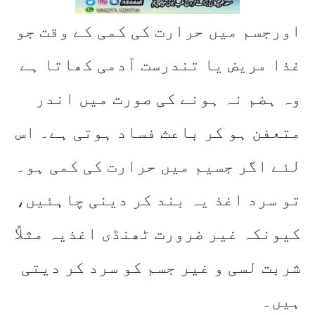
اورجسم میں حرارت کی کمی کے وقت جو
غذا مریض یا تندرست آدمی کھاتا ہے
وہ ہضم نہ ہونے کی صورت میں اندر
متعفن ہو کر باعث فساد ہوتی ہے۔ اس
لئے اگر جسیم میں حرارت کی کمی ہو۔
تو سرد اغذ یہ بند کر دینی چاہئیں،
کیونکہ غیر ضرورت ٹھنڈی اغذیہ مثلاً
شربت لسی و غیر جسم کو سرد کر دیتی
ہیں۔