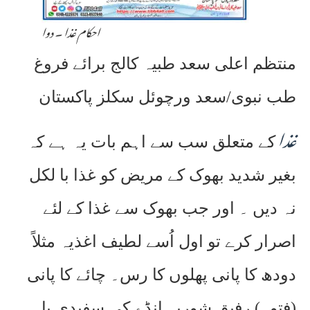
احکام غذا ۔ دوا
منتظم اعلی سعد طبیہ کالج برائے فروغ
طب نبوی/سعد ورچوئل سکلز پاکستان
غذا
کے متعلق سب سے اہم بات یہ ہے کہ
بغیر شدید بھوک کے مریض کو غذا با لکل
نہ دیں ۔ اور جب بھوک سے غذا کے لئے
اصرار کرے تو اول اُسے لطیف اغذیہ مثلاً
دودھ کا پانی پھلوں کا رس۔ چائے کا پانی
(فتوہ) رفیق شوریہ انڈے کی سفیدی یا