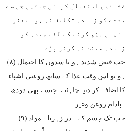
غذائیں استعمال کرائی جائیں جن سے
معدے کو زیادہ تکلیف نہ ہو۔ یعنی
انہیں ہضم کرنے کے لئے معدہ کو
زیادہ محنت نہ کرنی پڑے ۔
(۸) جب قبض شدید ہو یا سدوں کا احتمال
ہو تو اس وقت غذا کے ساتھ روغنی اشیاء
کا اضافہ کر دنیا چاہئیے. جیسے بھی دودھ۔
بادام روغن وغیرہ .
(۹) جب تک جسم کے اندر زہریلے مواد