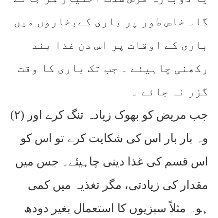
گا۔ خاص طور پر باری کےبخاروں میں
باری کے اوقات پر اس دن غذا بند
رکھنی چاہیئے ۔ جب تک باری کا وقت
گزر نہ جائے ۔
(۲) جب مریض کو بھوک زیادہ تنگ کرے اور
وہ بار بار اس کی شکایت کرے تو اس کو
اس قسم کی غذا دینی چاہیئے۔ جس میں
مقدار کی زیادتی، مگر تغذیہ میں کمی
ہو۔ مثلاً سبزیوں کا استعمال بغیر دودھ