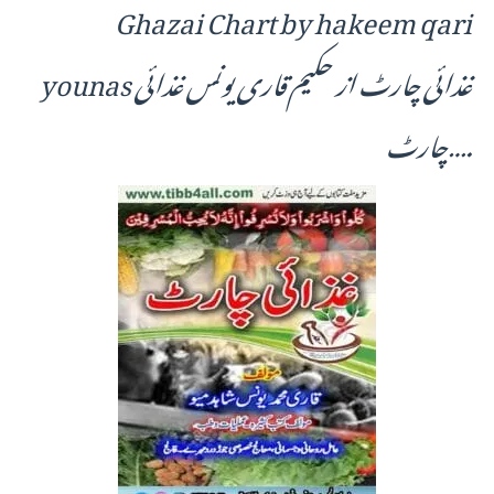
Ghazai Chart by hakeem qari
younas غذائی چارٹ از حکیم قاری یونس غذائی
چارٹ….