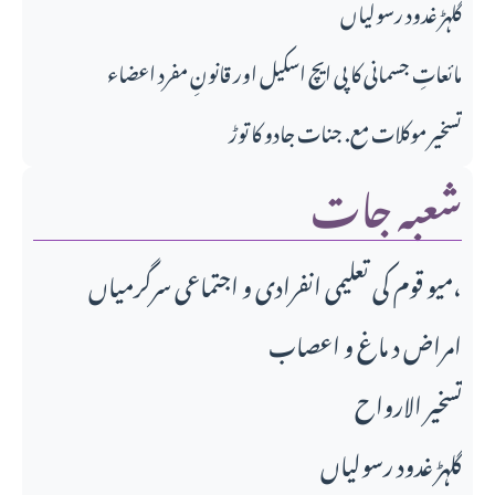
گلہڑ غدود رسولیاں
مائعاتِ جسمانی کا پی ایچ اسکیل اور قانونِ مفرد اعضاء
تسخیر موکلات مع. جنات جادو کا توڑ
شعبہ جات
میو قوم کی تعلیمی انفرادی و اجتماعی سرگرمیاں،
امراض د ماغ و اعصاب
تسخير الارواح
گلہڑ غدود رسولیاں