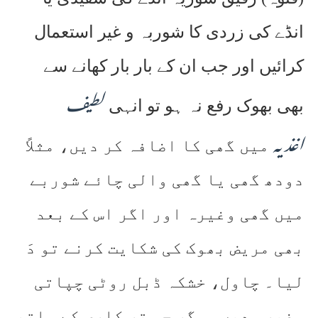
انڈے کی زردی کا شوربہ و غیر استعمال
کرائیں اور جب ان کے بار بار کھانے سے
لطیف
بھی بھوک رفع نہ ہو تو انہی
اغذیہ
میں گھی کا اضافہ کر دیں، مثلاً
دودھ گھی یا گھی والی چائے شوربے
میں گھی وغیرہ اور اگر اس کے بعد
بھی مریض بھوک کی شکایت کرنے تو دَ
لیا۔ چاول، خشکہ ڈبل روٹی چپاتی
وغیرہ دیں۔ مگر جس تر کاری کے ساتھ