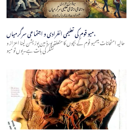
میو قوم کی تعلیمی انفرادی و اجتماعی سرگرمیاں،
حالیہ امتحانات میںمیو قوم کے بچوں کا متعلقہ بورڈ مین پوزیشن لینا اعزاز و
تشکر کی بات ہے۔یوں تو میو