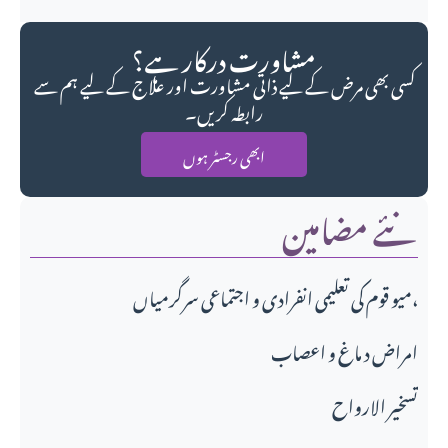
مشاورت درکار ہے؟
کسی بھی مرض کے لیے ذاتی مشاورت اور علاج کے لیے ہم سے
رابطہ کریں۔
ابھی رجسٹر ہوں
نئے مضامین
میو قوم کی تعلیمی انفرادی و اجتماعی سرگرمیاں،
امراض د ماغ و اعصاب
تسخير الارواح