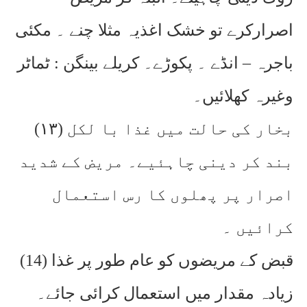
اصرارکرے تو خشک اغذیہ مثلا چنے ۔ مکئی
باجرہ – انڈے ۔ پکوڑے۔ کریلے بینگن : ٹماٹر
وغیرہ کھلائیں۔
(۱۳) بخار کی حالت میں غذا با لکل
بند کر دینی چاہئیے۔ مریض کے شدید
اصرار پر پھلوں کا رس استعمال
کرائیں ۔
(14) قبض کے مریضوں کو عام طور پر غذا
زیادہ مقدار میں استعمال کرائی جائے۔