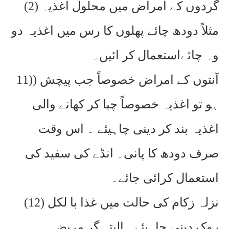
(2) گردوں کے امراض میں محلول اغذیہ
مثلاً دودھ چائے پھلوں کا رس میں اغذیہ دو
وہ چائےاستعمال کر ائیں۔
11)) آنتوں کے امراض خصوصاً جب پیچش
ہو تو اغذیہ خصوصاً چبا کر کھانے والی
اغذیہ بند کر دینی چاہیئے ۔ اس وقت
صرف دودھ کا پانی۔ انڈے کی سفید کی
استعمال کرائی جائے۔
(12) نزلہ زکام کی حالت میں غذا با لکل
روک دینی چاہیئے۔ البتہ گر مریض