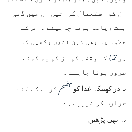
ان کو استعمال کرائیں ان میں گھی
بہت زیادہ ہونا چاہیئے ۔ اس کے
علاوہ یہ بھی ذہن نشین رکھیں کہ
غذا
ہر
کا وقفہ کم از کم چھ گھنے
ضرور ہونا چاہئے ۔
ہضم
یا در کھیںکہ غذا کو
کرنے کے لئے
حرارت کی ضرورت ہے۔
یہ بھی پڑھیں