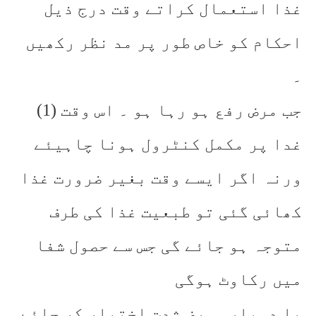
غذا استعمال کراتے وقت درج ذیل
احکام کو خاص طور پر مد نظر رکھیں
۔
(1) جب مرض رفع ہو رہا ہو ۔ اس وقت
غدا پر مکمل کنٹرول ہونا چاہیئے
ورنہ اگر ایسے وقت بغیر ضرورت غذا
کھائی گئی تو طبعیت غذا کی طرف
متوجہ ہو جائے گی جس سے حصول شفا
میں رکاوٹ ہوگی
یا دوبارہ مرض شدت اختیار کر جائے