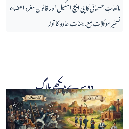
مائعاتِ جسمانی کا پی ایچ اسکیل اور قانونِ مفرد اعضاء
تسخیر موکلات مع. جنات جادو کا توڑ
دوسرے دیکھے بلاگ