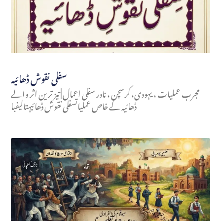
سفلی نقوش ڈھائیہ
مجرب عملیات ، یہودی، کرسچن ، نادر سفلی اعمال | تیز ترین اثر والے
ڈھائیہ کے خاص عملیاتسفلی نقوش ڈھائیہتالیفبا