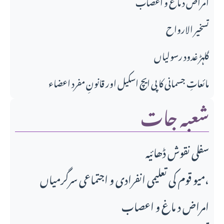
امراض د ماغ و اعصاب
تسخير الارواح
گلہڑ غدود رسولیاں
مائعاتِ جسمانی کا پی ایچ اسکیل اور قانونِ مفرد اعضاء
شعبہ جات
سفلی نقوش ڈھائیہ
میو قوم کی تعلیمی انفرادی و اجتماعی سرگرمیاں،
امراض د ماغ و اعصاب