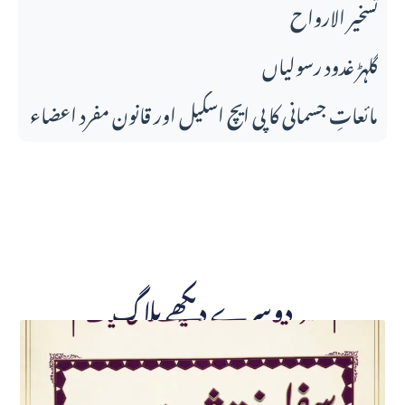
تسخير الارواح
گلہڑ غدود رسولیاں
مائعاتِ جسمانی کا پی ایچ اسکیل اور قانونِ مفرد اعضاء
دوسرے دیکھے بلاگ