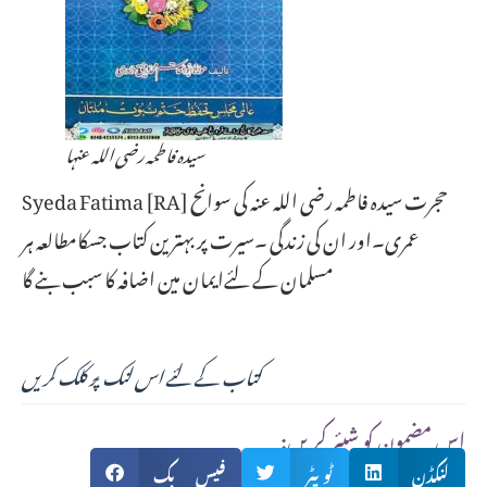
سیدہ فاطمہ رضی اللہ عنہا
Syeda Fatima [RA] حجرت سیدہ فاطمہ رضی اللہ عنہ کی سوانح
عمری۔اور ان کی زندگی ۔سیرت پر بہترین کتاب جسکامطالعہ ہر
مسلمان کے لئےایمان مین اضافہ کا سبب بنے گا
کتاب کے لئے اس لنک پر کلک کریں
:اس مضمون کو شیئر کریں
لنکڈن
ٹویٹر
فیس بک