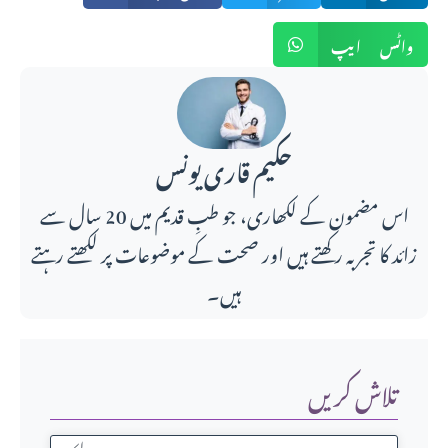
واٹس ایپ
حکیم قاری یونس
اس مضمون کے لکھاری، جو طبِ قدیم میں 20 سال سے
زائد کا تجربہ رکھتے ہیں اور صحت کے موضوعات پر لکھتے رہتے
ہیں۔
تلاش کریں