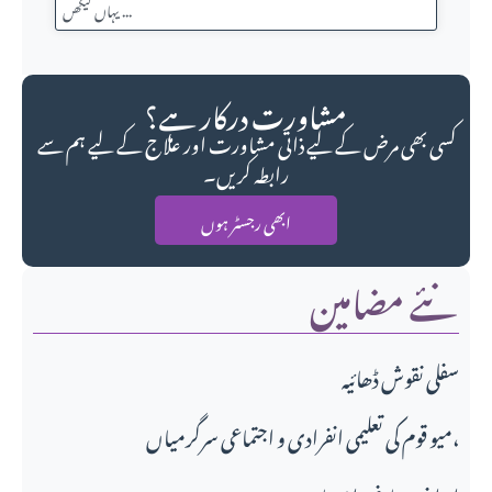
مشاورت درکار ہے؟
کسی بھی مرض کے لیے ذاتی مشاورت اور علاج کے لیے ہم سے
رابطہ کریں۔
ابھی رجسٹر ہوں
نئے مضامین
سفلی نقوش ڈھائیہ
میو قوم کی تعلیمی انفرادی و اجتماعی سرگرمیاں،