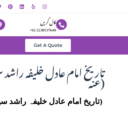
کال کریں
+92 3238537640
Get A Quote
عنہ)
(تاریخ امام عادل خلیفہ راشد سیدنا عمرابن الخطاب رضی اللہ عنہ)