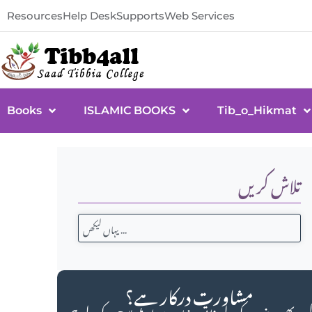
Resources
Help Desk
Supports
Web Services
Books
ISLAMIC BOOKS
Tib_o_Hikmat
تلاش کریں
مشاورت درکار ہے؟