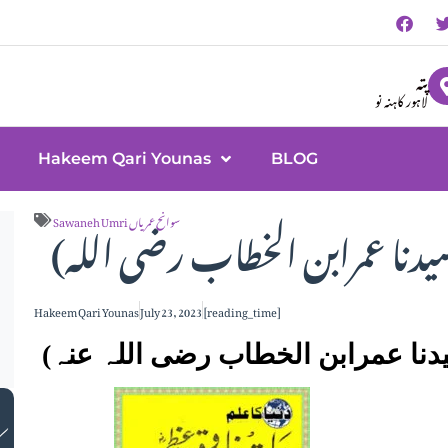
پتہ
لاہور کاہنہ نو
Hakeem Qari Younas
BLOG
(تاریخ امام عادل خلیفہ راشد سیدنا عمرابن الخطاب رضی اللہ
Sawaneh Umri سوانح عمریاں
Hakeem Qari Younas
July 23, 2023
[reading_time]