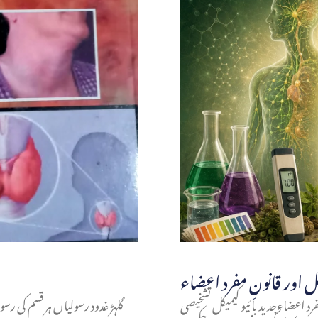
یل اور قانونِ مفرد اعضاء
مفرد اعضاءجدید بائیو کیمیکل تشخیصی
گلہڑ غدود رسولیاں ہر قسم کی رس