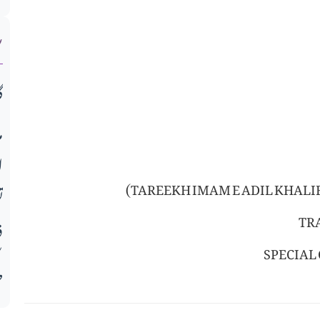
ش
گ
م
ا
(TAREEKH IMAM E ADIL KHALI
ت
TR
ف
SPECIAL
ط