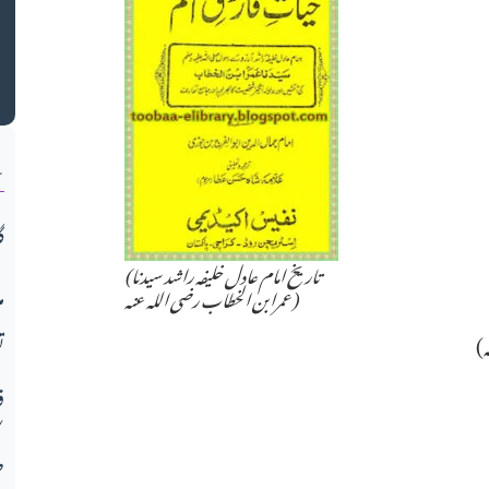
ک
ن
گ
(تاریخ امام عادل خلیفہ راشد سیدنا
م
عمرابن الخطاب رضی اللہ عنہ)
ت
ف
ط