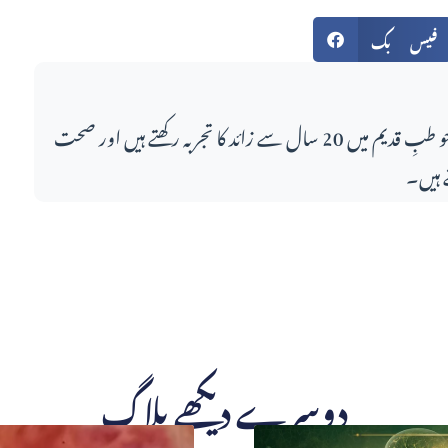
فیس بک
اس مضمون کے لکھاری، جو طبِ قدیم میں 20 سال سے زائد کا تجربہ رکھتے ہیں اور صحت
 ہیں۔
دوسرے دیکھے بلاگ