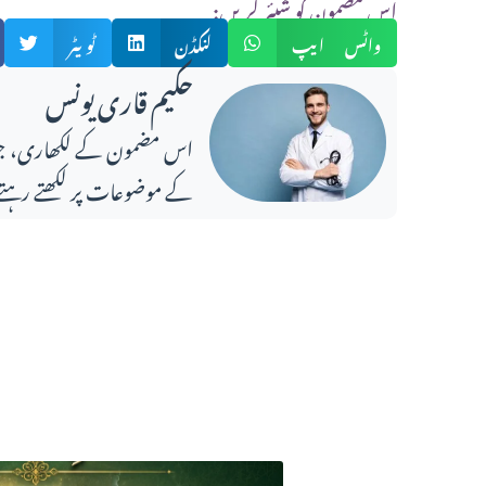
:اس مضمون کو شیئر کریں
واٹس ایپ
لنکڈن
ٹویٹر
حکیم قاری یونس
کے موضوعات پر لکھتے رہتے