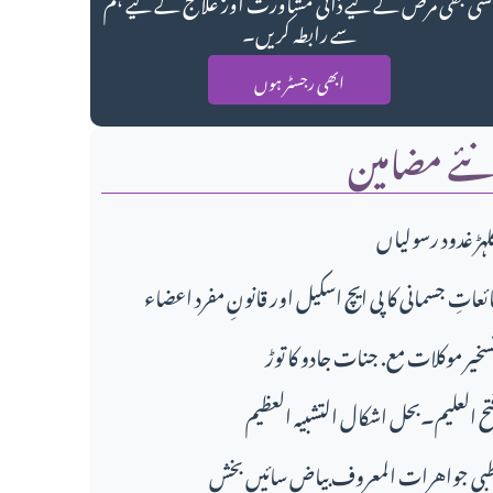
سی بھی مرض کے لیے ذاتی مشاورت اور علاج کے لیے ہم
سے رابطہ کریں۔
ابھی رجسٹر ہوں
ئے مضامین
لہڑ غدود رسولیاں
ائعاتِ جسمانی کا پی ایچ اسکیل اور قانونِ مفرد اعضاء
سخیر موکلات مع. جنات جادو کا توڑ
تح العلیم۔بحل اشکال التشبیہ العظیم
بی جواهرات المعروف بیاض سائیں بخش