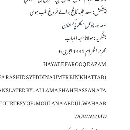
پیشکش: سعد طبیہ کالج برائے فروغ طب نبوی
سعد ورچوئل سکلز پاکستان
بشکریہ :مولانا عبدالوہاب
6 محرم الحرام 1445 ہجری
HAYAT E FAROOQ E AZAM
FA RASHID SYEDDINA UMER BIN KHATTAB)
ANSLATED BY : ALLAMA SHAH HASSAN ATA
 COURTESY OF: MOULANA ABDUL WAHAAB
DOWNLOAD