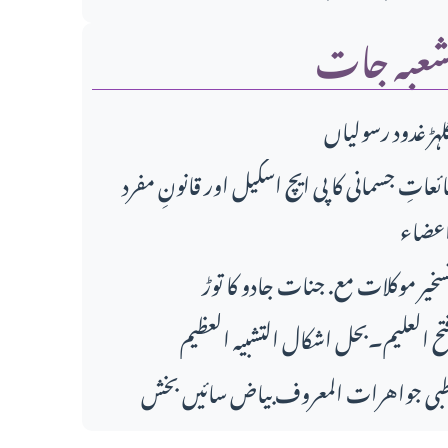
عبہ جات
لہڑ غدود رسولیاں
ائعاتِ جسمانی کا پی ایچ اسکیل اور قانونِ مفرد
عضاء
سخیر موکلات مع. جنات جادو کا توڑ
تح العلیم۔بحل اشکال التشبیہ العظیم
بی جواهرات المعروف بیاض سائیں بخش