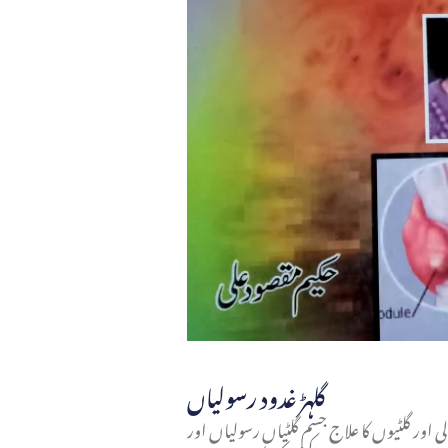
گلہڑ غدود رسولیاں
ولی اور گلٹیوں کا علاج جسم گلٹیاں رسولیاں اور