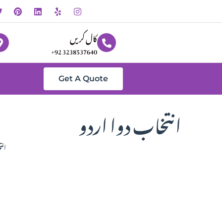
کال کریں
+92 3238537640
Get A Quote
انتخاب دوا اردو
انت