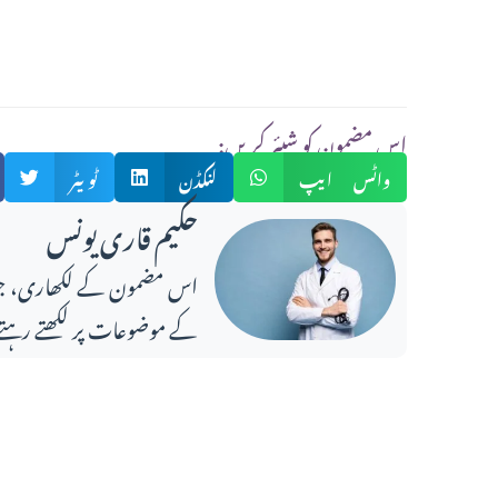
:اس مضمون کو شیئر کریں
واٹس ایپ
لنکڈن
ٹویٹر
حکیم قاری یونس
کے موضوعات پر لکھتے رہتے