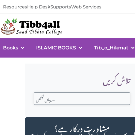
Resources
Help Desk
Supports
Web Services
Books
ISLAMIC BOOKS
Tib_o_Hikmat
تلاش کریں
مشاورت درکار ہے؟