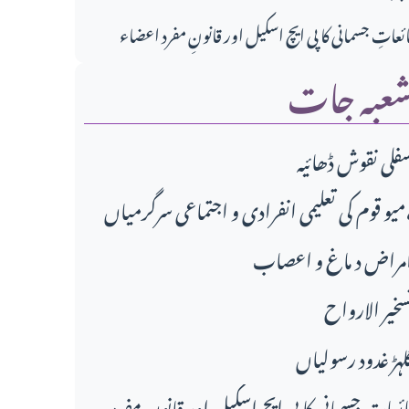
ائعاتِ جسمانی کا پی ایچ اسکیل اور قانونِ مفرد اعضاء
عبہ جات
فلی نقوش ڈھائیہ
دی و اجتماعی سرگرمیاں،
مراض د ماغ و اعصاب
سخير الارواح
لہڑ غدود رسولیاں
ائعاتِ جسمانی کا پی ایچ اسکیل اور قانونِ مفرد