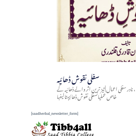
سفلی نقوش ڈھائیہ
در سفلی اعمال | تیز ترین اثر والے ڈھائیہ کے
خاص عملیاتسفلی نقوش ڈھائیہتالیفبا
[saadherbal_newsletter_form]