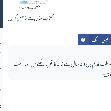
ک
انتخاب دوا اردو
کتاب یہاں سے حاصل کریں
ن
فیس بک
س
اس مضمون کے لکھاری، جو طبِ قدیم میں 20 سال سے زائد کا تجربہ رکھتے ہیں اور صحت
میو قوم کی تعلیمی انفرادی و اج
 ہیں۔
ا
ت
گ