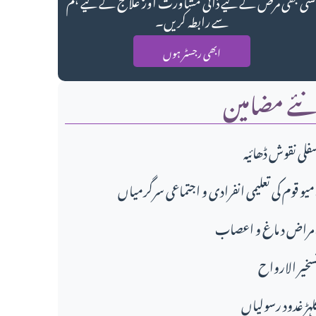
سی بھی مرض کے لیے ذاتی مشاورت اور علاج کے لیے ہم
سے رابطہ کریں۔
ابھی رجسٹر ہوں
ئے مضامین
فلی نقوش ڈھائیہ
تماعی سرگرمیاں،
مراض د ماغ و اعصاب
سخير الارواح
لہڑ غدود رسولیاں