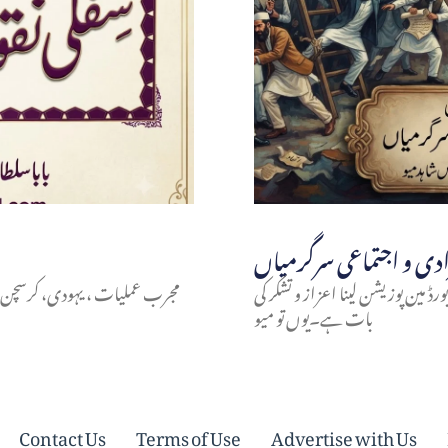
ورڈ مین پوزیشن لینا اعزاز و تشکر کی
مجرب عملیات ، یہودی، کرسچن ، نا
بات ہے۔یوں تو میو
Contact Us
Terms of Use
Advertise with Us