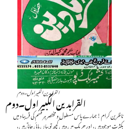
القرابدین الکبیر اول۔دوم
القرابدین الکبیر اول۔دوم
ناظرین کرام ! ہمارے پاس مسطول و مختصر ہر قسم کی قریبا د میں
بکثرت موجود ہیں ، اور حریک میں وہیں کچھ تو بیاں پائی جاتی ہیں ،