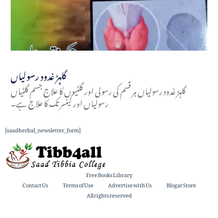
گلہڑ غدود رسولیاں
گلہڑ غدود رسولیاں ہر قسم کی رسولی اور گلٹیوں کا علاج جسم گلٹیاں
رسولیاں اور کینسر تک کا علاج ہے۔
[saadherbal_newsletter_form]
Free Books Library
Contact Us
Terms of Use
Advertise with Us
Blogar Store
All rights reserved