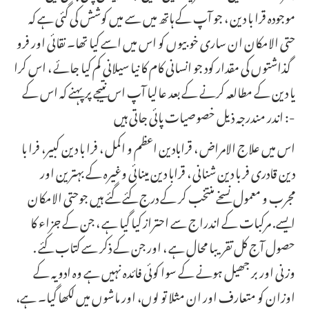
موجودہ قرا با دین ، جو آپ کے ہاتھ میں سے میں کوشش کی گئی ہے کہ
حتی الامکان ان ساری خوبیوں کو اس میں اسے کیا تھا۔ نقائی اور فرو
گذاشتوں کی مقدار کود جو انسانی کام کا نیا سیلانی کم کیا جائے ، اس کرا
یا دین کے مطالعہ کرنے کے بعد عالیا آپ اس نتیجے پر پہنے کہ اس کے
اندر مندرجہ ذیل خصوصیات پائی جاتی ہیں :-
اس میں علاج الامراض ، قرابادین اعظم و اکمل ، فرا با دین کبیر، فرا با
دین قادری فر با دین شنانی ، قرابا دین مینائی وغیرہ کے بہترین اور
مجرب و معمول نسخے منتخب کر کے درج کئے گئے ہیں جوحتی الامکان
ایسے. مرکبات کے اندراج سے احتراز کیا گیا ہے ، جن کے جزاء کا
حصول آج کل تقریبا محال ہے ، اور جن کے ذکر سے کتاب کئے .
وزنی اور بر جھیل ہونے کے سوا کوئی فائدہ نہیں ہے وہ ادویہ کے
اوزان کو متعارف اور ان مثلا تو لوں، اور ماشوں میں لکھا گیا۔ ہے،