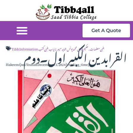
Get A Quote
القرابدین الکبیر اول۔دوم
Tibb Information طبی معلومات
,
حکیم قاری محمد یونس شاہد میو
,
نایاب طبی کتب
Hakeem Qari Younas
December 13, 2024
[reading_time]