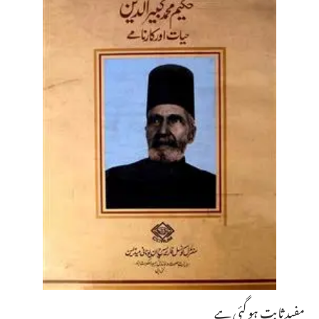
مفید ثابت ہو گئی ہے