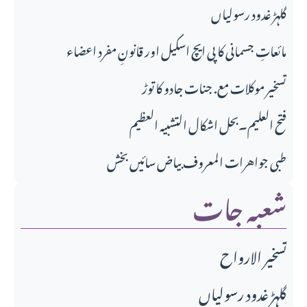
گلہڑ غدود رسولیاں
مائعاتِ جسمانی کا پی ایچ اسکیل اور قانونِ مفرد اعضاء
تسخیر موکلات مع. جنات جادو کا توڑ
فتح العلیم۔بحل اشکال التشبیہ العظیم
طبی جواهرات المعروف بیاض سائیں بخش
شعبہ جات
تسخير الارواح
گلہڑ غدود رسولیاں