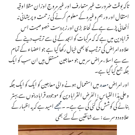
تاکہ بوقت ضرورت غیر متعارف اور غیر مروج اوزان مثلا اوقیہ
امتقال اور ور ہم وغیرہ کے معلوم کرنے کی زحمت و پریشانی نہ
اُٹھانی پڑے ہےکے لحاظ بڑی اور زبردست خصوصیت اس
قرابادین میں ہے کہ کہ مرکبات کو ابجد کے لی سے ترتیب دینے کے
علاوہ امراض کی ترتیب کا بھی خیال رکھا گیا ہے جو اعضاء کے تمام
سے ہے اسلا ، مراض سر میں جو معاجين مستغل ہیں ان سب کو ایک
جگہ جمع کیا گیا ہے۔
اور امراض
معدہ
میں استعمال ہونے والی معاجین کو ایک کو ایک جگہ
وعلی ہذا القیاس : الفرض القرابا دین کو موجودہ قرابا دینوں سے بہتر
بنانے کی کوشش کی گئی کی ہے ہے۔ ۔
مجھے
امید ہے کہ یہ اظہار کے
علاوہ دوسرے : ے شائقین کے لئے بھی