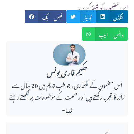
:اس مضمون کو شیئر کریں
لنکڈن
ٹویٹر
فیس بک
واٹس ایپ
حکیم قاری یونس
اس مضمون کے لکھاری، جو طبِ قدیم میں 20 سال سے
زائد کا تجربہ رکھتے ہیں اور صحت کے موضوعات پر لکھتے رہتے
ہیں۔