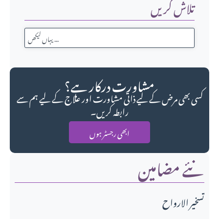
تلاش کریں
مشاورت درکار ہے؟
کسی بھی مرض کے لیے ذاتی مشاورت اور علاج کے لیے ہم سے
رابطہ کریں۔
ابھی رجسٹر ہوں
نئے مضامین
تسخير الارواح