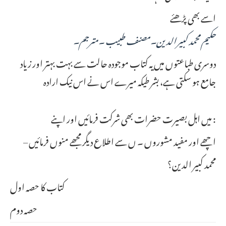
اسے بھی پڑھئے
حکیم محمد کبیر الدین۔مصنف طبیب ۔مترجم۔
دوسری طباعتوں میں یہ کتاب موجودہ حالت سے بہت بہتر اور زیاد
جامع ہو سکتی ہے، بشر طیکہ میرے اس نے اس نیک ارادہ
میں اہل بصیرت حضرات بھی شرکت فرمائیں اور اپنے :
– اچھے اور مفید مشوروں ۔ ں سے اطلاع دیگر مجھے منوں فرمائیں
محمد کبیر الدین؟
کتاب کا حصہ اول
حصہ دوم