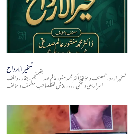
تسخير الارواح
تسخير الارواحمصنف و مؤلفڈاکٹر محمد منشور عالم صدیقیمنجم ، جفار ، واقف
اسرار جلی و تخفی،،،،،،،پیش لفظصاحب مصنف و مؤلف