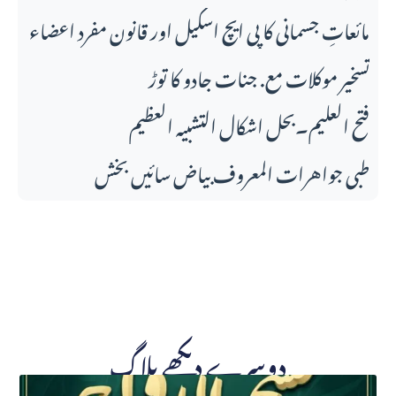
مائعاتِ جسمانی کا پی ایچ اسکیل اور قانونِ مفرد اعضاء
تسخیر موکلات مع. جنات جادو کا توڑ
فتح العلیم۔بحل اشکال التشبیہ العظیم
طبی جواهرات المعروف بیاض سائیں بخش
دوسرے دیکھے بلاگ